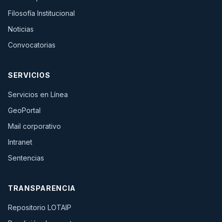
Filosofía Institucional
Noticias
Convocatorias
SERVICIOS
(se abre en una pestaña nueva)
Servicios en Línea
(se abre en una pestaña nueva)
GeoPortal
(se abre en una pestaña nueva)
Mail corporativo
(se abre en una pestaña nueva)
Intranet
Sentencias
TRANSPARENCIA
Repositorio LOTAIP