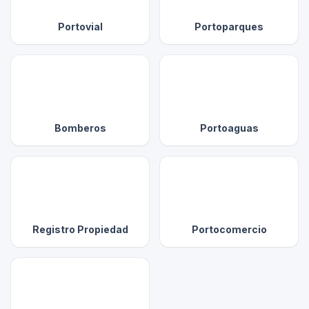
(se abre en una pestaña nueva)
(se abre en un
Portovial
Portoparques
(se abre en una pestaña nueva)
(se abre en un
Bomberos
Portoaguas
(se abre en una pestaña nueva)
(se abre en un
Registro Propiedad
Portocomercio