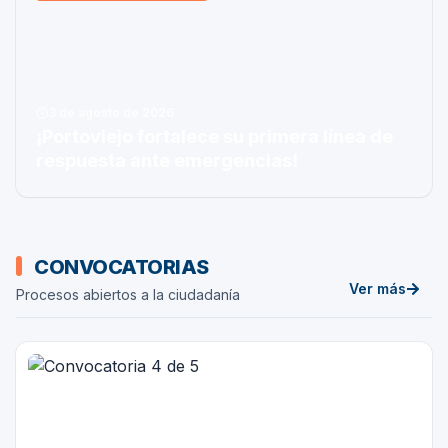
3 de agosto de 2026
¡Portoviejo fortalece su primera línea de
respuesta ante emergencias!
Convocatorias
CONVOCATORIAS
Ver más
Procesos abiertos a la ciudadanía
de
Convocato