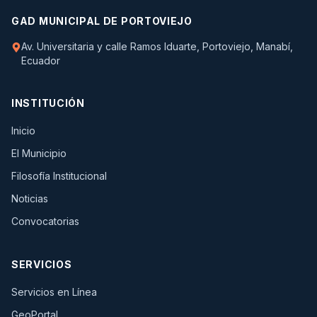
GAD MUNICIPAL DE PORTOVIEJO
Av. Universitaria y calle Ramos Iduarte, Portoviejo, Manabí,
Ecuador
INSTITUCIÓN
Inicio
El Municipio
Filosofía Institucional
Noticias
Convocatorias
SERVICIOS
(se abre en una pestaña nueva)
Servicios en Línea
(se abre en una pestaña nueva)
GeoPortal