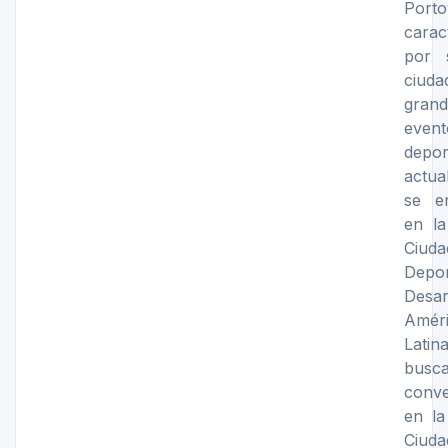
Porto
carac
por 
ciu
grand
event
depo
actua
se e
en l
Ciud
Dep
Desar
Amér
Latina
busc
conve
en la
Ciuda