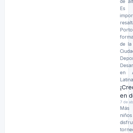
de al
Es
impor
resal
Porto
form
de la
Ciuda
Dep
Desar
en A
Latin
¡Cr
en d
7 de ab
Más
niños
disfr
tor