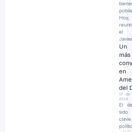
biene
pobla
Ho
reun
el 
Javie
Un
má
conv
en 
Ame
del 
17 de
2024
El d
sido
clav
políti