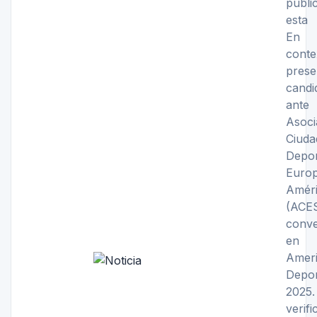
públ
esta 
En
conte
prese
candi
an
Asoc
Ciud
Dep
Eu
Amér
(ACE
conve
en 
Amer
Dep
2025
verif