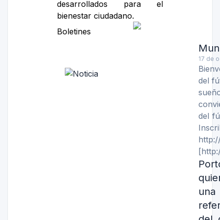
desarrollados para el
bienestar ciudadano.
Boletines
Mund
17 de 
Bienv
del fú
sueño
convi
del f
I
http:
[http
Port
qui
una
refe
del 