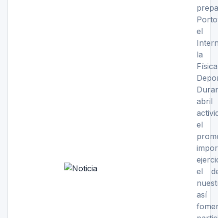
prep
Port
el
Inter
la A
Fís
Depor
Dura
abr
activ
el 
pro
impor
ejerci
el d
nuest
as
fom