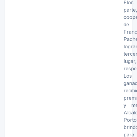
Flor
par
coope
de 
Franc
Pach
log
terce
lugar,
respe
Los
gana
recib
premi
y me
Alc
Porto
brind
pa