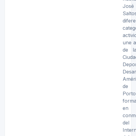
Jos
Sal
difer
categ
activ
une a
de l
Ciu
Dep
Desa
Améri
de 
Porto
form
en
conm
de
Inter