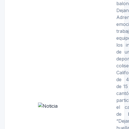
balon
Dejan
Adren
emo
tra
equi
los i
de u
depor
col
Calif
de 4
de 15
cantó
parti
el c
de b
“Deja
huel