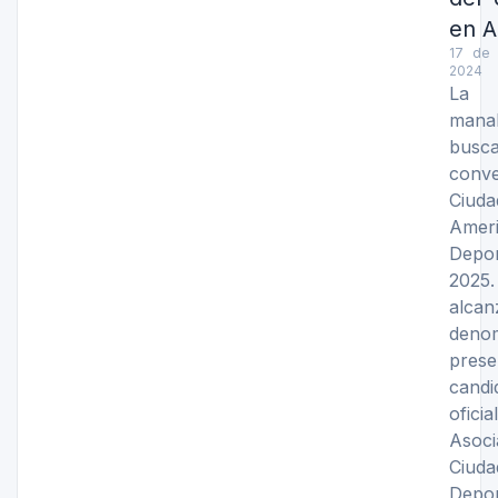
en A
17 de 
2024
La 
manab
busc
conve
Ciuda
Amer
Dep
202
alca
denom
pres
candi
ofici
Asoc
Ciud
Dep