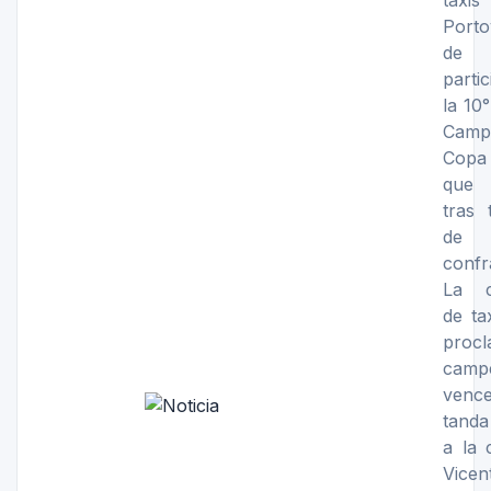
ta
Porto
de 
parti
la 10°
Camp
Copa
que 
tras 
de 
confr
La c
de ta
proc
camp
venc
tanda
a la 
Vice