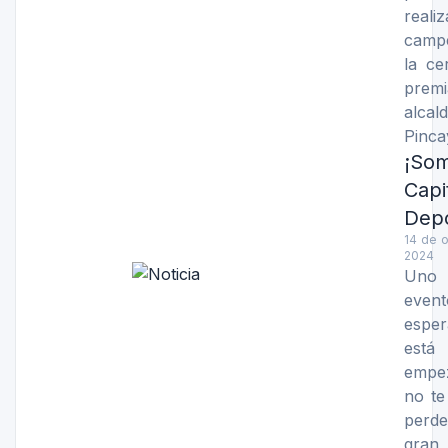
reali
camp
la ce
prem
alca
Pinca
¡So
Capi
Depo
14 de 
2024
Uno 
even
esper
est
emp
no te
perd
gran