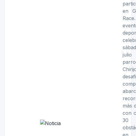
parti
en G
Rac
event
depor
cele
sába
juli
parro
Chiri
desaf
comp
aba
recor
más d
con c
30
obstá
en