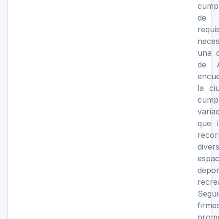
cump
de
requis
neces
una d
de 
encu
la ci
cump
varia
que i
reco
diver
espac
depo
recre
Segu
fir
prom