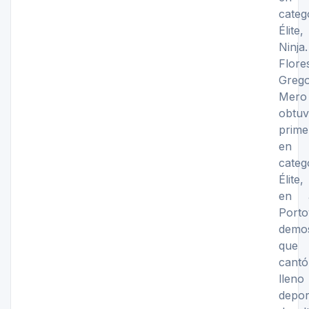
categ
Élite
Ninja
Flo
Grego
Mero
obtuv
prime
en
categ
Élite
en 
Porto
demo
qu
cant
lle
depor