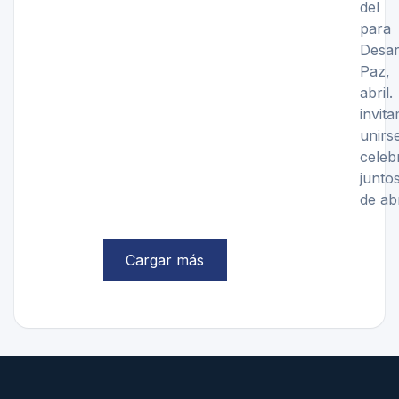
del
pa
Desar
Paz,
abr
inv
unir
celeb
junt
de ab
Cargar más