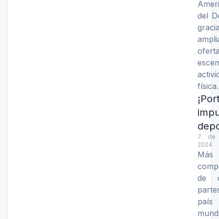
Amer
del D
graci
ampli
ofer
escen
activi
físic
¡Por
impu
depo
7 de 
2024
Más 
compe
de d
part
país
mund