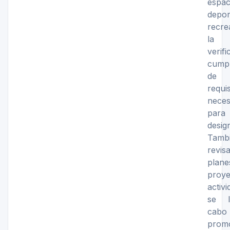
espac
depo
recre
la 
verif
cumpl
de
requis
neces
pa
desig
Tamb
revi
plane
proy
activ
se l
cab
prom