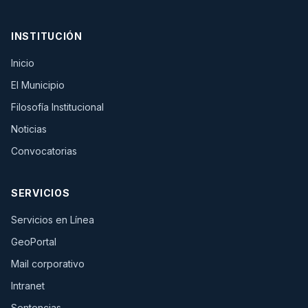
INSTITUCIÓN
Inicio
El Municipio
Filosofía Institucional
Noticias
Convocatorias
SERVICIOS
(se abre en una pestaña nueva)
Servicios en Línea
(se abre en una pestaña nueva)
GeoPortal
(se abre en una pestaña nueva)
Mail corporativo
(se abre en una pestaña nueva)
Intranet
Sentencias