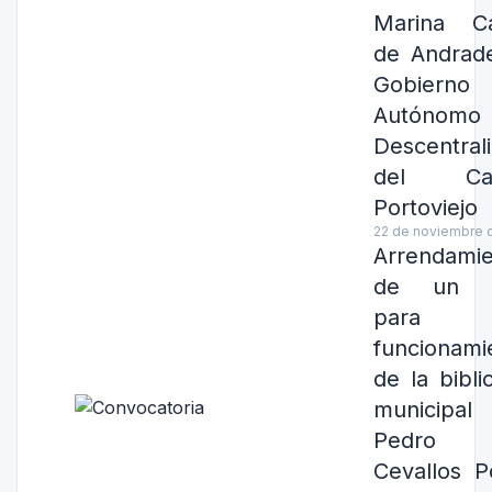
Marina Ca
de Andrad
Gobierno
Autónomo
Descentral
del Can
Portoviejo
22 de noviembre 
Arrendami
de un l
para
funcionami
de la bibli
municipal
Pedro E
Cevallos 