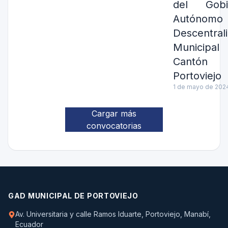
del Gobi
Autónomo
Descentral
Municipal
Cantón
Portoviejo
1 de mayo de 202
Cargar más
convocatorias
GAD MUNICIPAL DE PORTOVIEJO
Av. Universitaria y calle Ramos Iduarte, Portoviejo, Manabí,
Ecuador